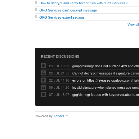
How to decrypt and verify text or files with GPG Services?
GPG Services can't decrypt message
GPG Services expert settings
View al
RECENT DISCUSSIONS
23 JUL 19:39
22 JUL 21:55
22 JUL 11:16
errors on https://releases.gpgtools.com/night
09 JUL 14:20
07 JUL 18:07
Powered by
Tender™
.