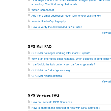
a new key, Your first encrypted email)
Watch Screencast
Add more email addresses (user IDs) to your existing key
Introduction to Cryptography
How to verify the downloaded GPG Suite?
View al
GPG Mail FAQ
GPG Mail no longer working after macOS update
Why is an encrypted email readable, when selected in sent folder?
I can't click the lock button - so I can't encrypt mails?
GPG Mail can't decrypt message
GPG Mail hidden settings
View al
GPG Services FAQ
How do I activate GPG Services?
How to encrypt and sign text or files with GPG Services?