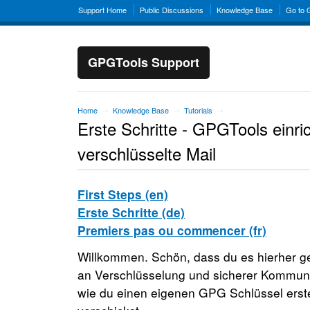
Support Home
Public Discussions
Knowledge Base
Go to
GPGTools Support
Home
Knowledge Base
Tutorials
→
→
→
Erste Schritte - GPGTools einric
verschlüsselte Mail
First Steps (en)
Erste Schritte (de)
Premiers pas ou commencer (fr)
Willkommen. Schön, dass du es hierher ge
an Verschlüsselung und sicherer Kommunika
wie du einen eigenen GPG Schlüssel erstel