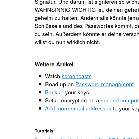
Signatur. Und darum ist signieren so wich
WAHNSINNIG WICHTIG ist, deinen
gehe
geheim zu halten. Andernfalls könnte jem
Schlüssels und des Passwortes kommt, de
zu sein. Außerdem könnte er deine versch
willst du nun wirklich nicht.
Weitere Artikel
Watch
screencasts
Read up on
Password management
Backup
your keys
Setup encryption on a
second comput
Add more email addresses
to your ke
Tutorials
First steps - where do I start, where do I begin? (Setup GPGTools