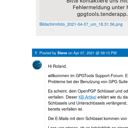
Bildschirmfoto_2021-04-07_um_18.31.56.png
67.1 KB
1
Posted by
Steve
on
Apr 07, 2021 @ 09:13 PM
Hi Roland,
willkommen im GPGTools Support-Forum. En
Probleme bei der Benutzung von GPG Suite 
Es scheint, dein OpenPGP Schlüssel und ode
verfallen. Dieser
KB-Artikel
erklärt wie du da
Schlüssels und Unterschlüssels verlängerst, f
bereits verfallen ist.
Die E-Mails mit dem Schlüssel kommen von
Lass uns wissen, ob es tatsächlich an einem