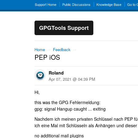
Support Home
Public Discussions
Knowledge Base
Go to
GPGTools Support
Home
→
Feedback
→
PEP iOS
Roland
Apr 07, 2021 @ 04:39 PM
Hi,
this was the GPG Fehlermeldung:
gpg: signal Hangup caught ... exiting
Nachdem ich meinen privaten Schlüssel nach PEP für
ich eine Mal mit Schlüsseln als Anhängen und diese
no additional mail plugins