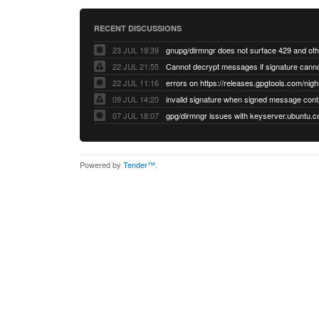
RECENT DISCUSSIONS
23 JUL 19:39
22 JUL 21:55
22 JUL 11:16
errors on https://releases.gpgtools.com/night
09 JUL 14:20
07 JUL 18:07
Powered by
Tender™
.