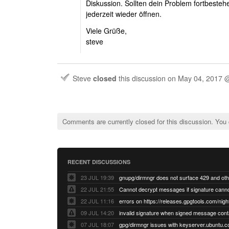
Diskussion. Sollten dein Problem fortbesteh
jederzeit wieder öffnen.
Viele Grüße,
steve
Steve
closed
this discussion on
May 04, 2017 
Comments are currently closed for this discussion. You
RECENT DISCUSSIONS
23 JUL 19:39
22 JUL 21:55
22 JUL 11:16
errors on https://releases.gpgtools.com/night
09 JUL 14:20
07 JUL 18:07