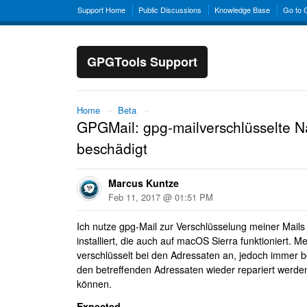
Support Home
Public Discussions
Knowledge Base
Go to
GPGTools Support
Home
→
Beta
→
GPGMail: gpg-mailverschlüsselte N
beschädigt
Marcus Kuntze
Feb 11, 2017 @ 01:51 PM
Ich nutze gpg-Mail zur Verschlüsselung meiner Mails
installiert, die auch auf macOS Sierra funktioniert.
verschlüsselt bei den Adressaten an, jedoch immer
den betreffenden Adressaten wieder repariert werd
können.
Expected