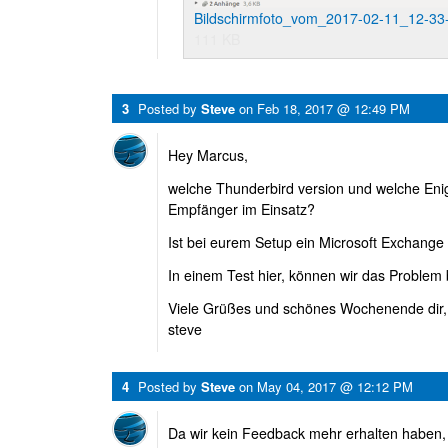
Bildschirmfoto_vom_2017-02-11_12-33
111 KB
3
Posted by
Steve
on
Feb 18, 2017 @ 12:49 PM
Hey Marcus,
welche Thunderbird version und welche Enig
Empfänger im Einsatz?
Ist bei eurem Setup ein Microsoft Exchange 
In einem Test hier, können wir das Problem 
Viele Grüßes und schönes Wochenende dir,
steve
4
Posted by
Steve
on
May 04, 2017 @ 12:12 PM
Da wir kein Feedback mehr erhalten haben, 