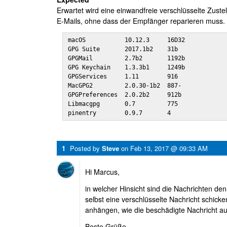
Erwartet wird eine einwandfreie verschlüsselte Zuste
E-Mails, ohne dass der Empfänger reparieren muss.
macOS           10.12.3     16D32

GPG Suite       2017.1b2    31b 

GPGMail         2.7b2       1192b

GPG Keychain    1.3.3b1     1249b

GPGServices     1.11        916 

MacGPG2         2.0.30-1b2  887-

GPGPreferences  2.0.2b2     912b

Libmacgpg       0.7         775 

pinentry        0.9.7       4
1
Posted by
Steve
on
Feb 13, 2017 @ 09:33 AM
Hi Marcus,
in welcher Hinsicht sind die Nachrichten de
selbst eine verschlüsselte Nachricht schick
anhängen, wie die beschädigte Nachricht a
Beste Grüße,