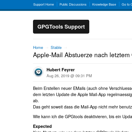
Support Home
Public Discussions
Knowledge Base
Go to
GPGTools Support
Home
→
Stable
→
Apple-Mail Abstuerze nach letzte
Hubert Feyrer
Aug 26, 2019 @ 09:31 PM
Beim Erstellen neuer EMails (auch ohne Verschluesse
dem letzten Update die Apple Mail-App regelmaessi
ab.
Das geht soweit dass die Mail-App nicht mehr benutzb
Wie kann ich die GPGtools deaktivieren, bis ein Upda
Expected