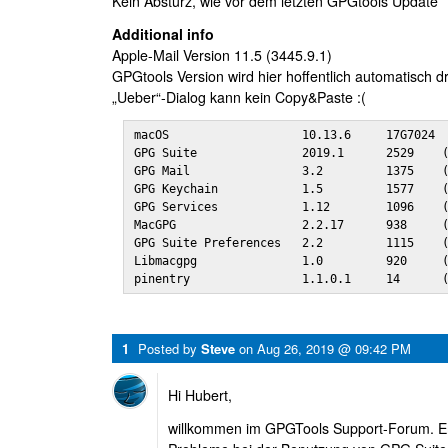
Kein Absturz, wie vor dem letzten GPGtools Update
Additional info
Apple-Mail Version 11.5 (3445.9.1)
GPGtools Version wird hier hoffentlich automatisch 
„Ueber“-Dialog kann kein Copy&Paste :(
macOS                   10.13.6     17G7024

GPG Suite               2019.1      2529    (
GPG Mail                3.2         1375    (
GPG Keychain            1.5         1577    (
GPG Services            1.12        1096    (
MacGPG                  2.2.17      938     (
GPG Suite Preferences   2.2         1115    (
Libmacgpg               1.0         920     (
pinentry                1.1.0.1     14      
1
Posted by
Steve
on
Aug 26, 2019 @ 09:42 PM
Hi Hubert,
willkommen im GPGTools Support-Forum. En