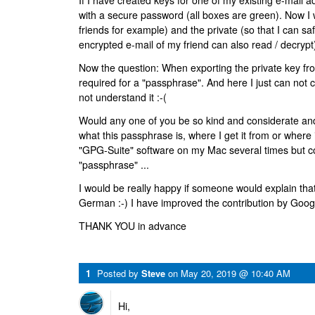
If I have created keys for one of my existing e-mail
with a secure password (all boxes are green). Now I w
friends for example) and the private (so that I can sa
encrypted e-mail of my friend can also read / decrypt)
Now the question: When exporting the private key f
required for a "passphrase". And here I just can not con
not understand it :-(
Would any one of you be so kind and considerate and 
what this passphrase is, where I get it from or where i
"GPG-Suite" software on my Mac several times but co
"passphrase" ...
I would be really happy if someone would explain tha
German :-) I have improved the contribution by Goog
THANK YOU in advance
1
Posted by
Steve
on
May 20, 2019 @ 10:40 AM
Hi,