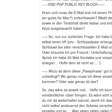
-----END PGP PUBLIC KEY BLOCK——
Kram und muss die E-Mail erst mit einem 
ein gutes für Mac?) entschlüsseln? Bliebt d
sowie er den Textinhalt direkt lesbar und ent
Keys ausgetauscht haben?
—> So, nun zur vorletzten Frage: Ich habe 
selbst einen öff./priv - Schlüsselpaar erzeug
Schlüssel bei allen verschlüsselten E-Mail
Oder brauche ich pro Freund / Unterhaltung
Sprich ich habe 30 Mail-Kontakte und müsst
anlegen… Hoffe dem ist nicht so…. 
—> Wozu ist denn diese „Passphrase“ gut b
unbedingt? Wo genau muss ich diese einset
kommen? Oder was genau ist das?
So, das wäre es soweit mal… Hoffe ich kon
verständlicher rüber bringen. Es wäre echt 
du mir da weiterhelfen kannst, damit ich das
nicht selbst andauernd den Scheiss zerschieß
eingebe und so…. Also vielen vielen vielen 