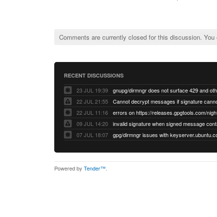
Comments are currently closed for this discussion. You
RECENT DISCUSSIONS
23 JUL 19:39
22 JUL 21:55
22 JUL 11:16
errors on https://releases.gpgtools.com/night
09 JUL 14:20
07 JUL 18:07
Powered by
Tender™
.