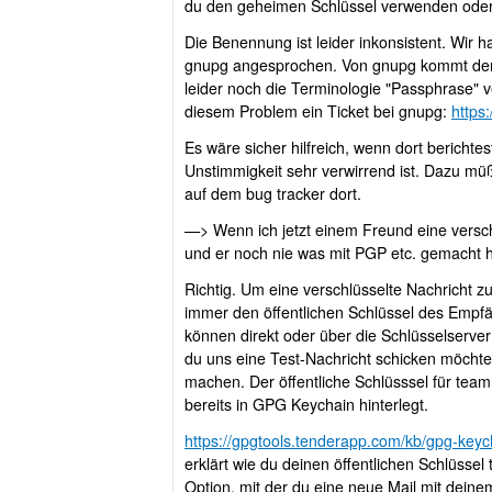
du den geheimen Schlüssel verwenden oder
Die Benennung ist leider inkonsistent. Wir h
gnupg angesprochen. Von gnupg kommt der 
leider noch die Terminologie "Passphrase" v
diesem Problem ein Ticket bei gnupg:
https
Es wäre sicher hilfreich, wenn dort berichtes
Unstimmigkeit sehr verwirrend ist. Dazu müßt
auf dem bug tracker dort.
—> Wenn ich jetzt einem Freund eine verschl
und er noch nie was mit PGP etc. gemacht ha
Richtig. Um eine verschlüsselte Nachricht z
immer den öffentlichen Schlüssel des Empfä
können direkt oder über die Schlüsselserv
du uns eine Test-Nachricht schicken möchte
machen. Der öffentliche Schlüsssel für tea
bereits in GPG Keychain hinterlegt.
https://gpgtools.tenderapp.com/kb/gpg-keych
erklärt wie du deinen öffentlichen Schlüssel 
Option, mit der du eine neue Mail mit deinem