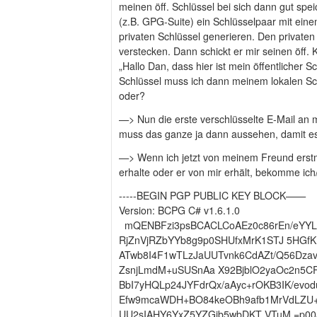
meinen öff. Schlüssel bei sich dann gut spe
(z.B. GPG-Suite) ein Schlüsselpaar mit eine
privaten Schlüssel generieren. Den privaten 
verstecken. Dann schickt er mir seinen öff. 
„Hallo Dan, dass hier ist mein öffentlicher S
Schlüssel muss ich dann meinem lokalen Sc
oder?
—> Nun die erste verschlüsselte E-Mail an m
muss das ganze ja dann aussehen, damit es 
—> Wenn ich jetzt von meinem Freund erstm
erhalte oder er von mir erhält, bekomme ich
-----BEGIN PGP PUBLIC KEY BLOCK——
Version: BCPG C# v1.6.1.0
mQENBFzi3psBCACLCoAEz0c86rEn/eYYL
RjZnVjRZbYYb8g9p0SHUfxMrK1STJ 5HGfK
ATwb8I4F1wTLzJaUUTvnk6CdAZt/Q56Dza
ZsnjLmdM+uSUSnAa X92BjblO2yaOc2n5C
BbI7yHQLp24JYFdrQx/aAyc+rOKB3IK/evod
Efw9mcaWDH+BO84keOBh9afb1MrVdLZU+
UU2sIAHY6YxZ5YZGjb5wbDKT VTuM =p00