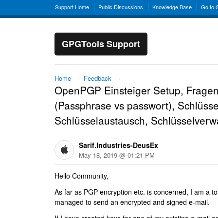
Support Home
Public Discussions
Knowledge Base
Go to
GPGTools Support
Home
→
Feedback
→
OpenPGP Einsteiger Setup, Fragen
(Passphrase vs passwort), Schlüsse
Schlüsselaustausch, Schlüsselverw
Sarif.Industries-DeusEx
May 18, 2019 @ 01:21 PM
Hello Community,
As far as PGP encryption etc. is concerned, I am a t
managed to send an encrypted and signed e-mail.